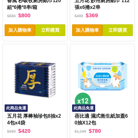
春風 秒吸收廚房紙巾120
五月花 妙用廚房紙巾 112
組*6捲*8串/箱
張x6捲x2串
$800
$369
$880
$499
加入購物車
立即購買
加入購物車
立即購買
此商品免運
此商品免運
五月花 厚棒袖珍包8抽x2
蓓比適 濕式衛生紙加蓋6
4包x4袋
0抽X12包
$420
$780
$599
$1,199