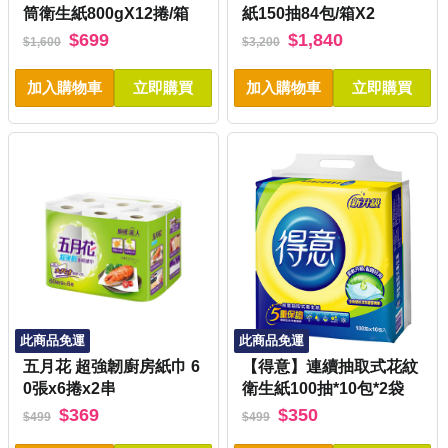
筒衛生紙800gX12捲/箱
紙150抽84包/箱X2
$699
$1,840
$1,600
$3,200
加入購物車
立即購買
加入購物車
立即購買
此商品免運
此商品免運
五月花 超強韌廚房紙巾 6
【得意】連續抽取式花紋
0張x6捲x2串
衛生紙100抽*10包*2袋
$369
$350
$499
$499