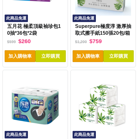
此商品免運
此商品免運
五月花 極柔頂級袖珍包1
Superpure極度淳 激厚抽
0抽*36包*2袋
取式擦手紙150張20包/箱
$260
$759
$599
$1,200
加入購物車
立即購買
加入購物車
立即購買
此商品免運
此商品免運