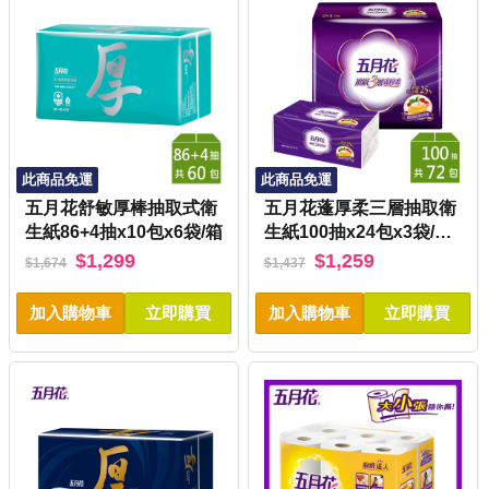
此商品免運
此商品免運
五月花舒敏厚棒抽取式衛
五月花蓬厚柔三層抽取衛
生紙86+4抽x10包x6袋/箱
生紙100抽x24包x3袋/箱-
玫瑰果油
$1,299
$1,259
$1,674
$1,437
加入購物車
立即購買
加入購物車
立即購買