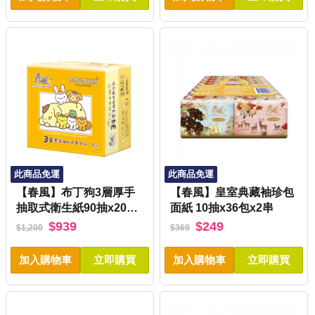
此商品免運
此商品免運
【春風】布丁狗3層厚手
【春風】皇室典藏袖珍包
抽取式衛生紙90抽x20包
面紙 10抽x36包x2串
x3串
$939
$249
$1,200
$369
加入購物車
立即購買
加入購物車
立即購買