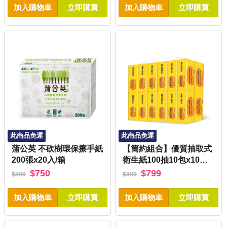
加入購物車
立即購買
加入購物車
立即購買
此商品免運
此商品免運
蒲公英 不砍樹環保擦手紙
【簡約組合】優質抽取式
200張x20入/箱
衛生紙100抽10包x10串/
箱
$750
$799
$899
$880
加入購物車
立即購買
加入購物車
立即購買