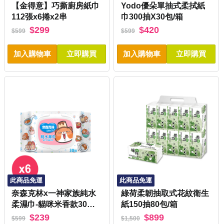
【金得意】巧撕廚房紙巾
Yodo優朵單抽式柔拭紙
112張x6捲x2串
巾300抽X30包/箱
$299
$420
$599
$599
加入購物車
立即購買
加入購物車
立即購買
此商品免運
此商品免運
奈森克林x一神家族純水
綠荷柔韌抽取式花紋衛生
柔濕巾-貓咪米香款30抽
紙150抽80包/箱
(附蓋)X6包
$239
$899
$599
$1,500