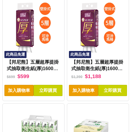
此商品免運
此商品免運
【邦尼熊】五層超厚提掛
【邦尼熊】五層超厚提掛
式抽取衛生紙(厚)1600張
式抽取衛生紙(厚)1600張
x6串 可沖馬桶
x12串/箱 可沖馬桶
$599
$1,188
$699
$1,390
加入購物車
立即購買
加入購物車
立即購買