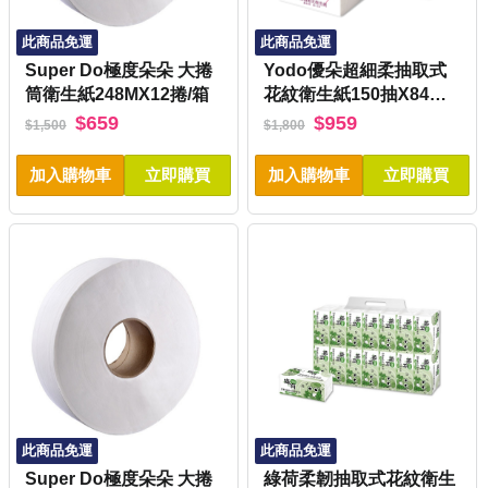
此商品免運
此商品免運
Super Do極度朵朵 大捲
Yodo優朵超細柔抽取式
筒衛生紙248MX12捲/箱
花紋衛生紙150抽X84包/
箱
$659
$959
$1,500
$1,800
加入購物車
立即購買
加入購物車
立即購買
此商品免運
此商品免運
Super Do極度朵朵 大捲
綠荷柔韌抽取式花紋衛生