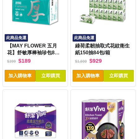
此商品免運
此商品免運
【MAY FLOWER 五月
綠荷柔韌抽取式花紋衛生
花】舒敏厚棒袖珍包8抽2
紙150抽84包/箱
0包
$189
$929
$399
$1,600
加入購物車
立即購買
加入購物車
立即購買