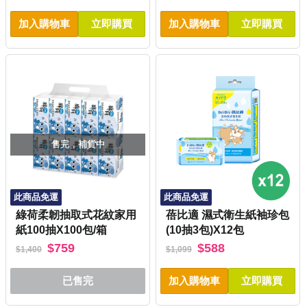
加入購物車
立即購買
加入購物車
立即購買
售完，補貨中
此商品免運
此商品免運
綠荷柔韌抽取式花紋家用
蓓比適 濕式衛生紙袖珍包
紙100抽X100包/箱
(10抽3包)X12包
$759
$588
$1,400
$1,099
已售完
加入購物車
立即購買