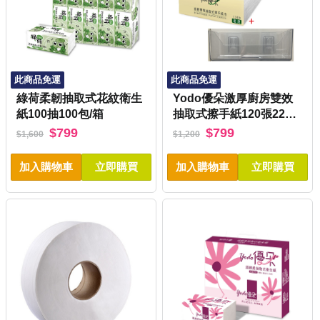
此商品免運
此商品免運
綠荷柔韌抽取式花紋衛生
Yodo優朵激厚廚房雙效
紙100抽100包/箱
抽取式擦手紙120張22包/
箱+搭贈使用架
$799
$799
$1,600
$1,200
加入購物車
立即購買
加入購物車
立即購買