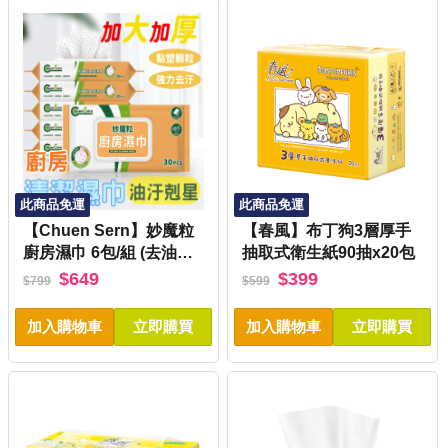
此商品免運
此商品免運
【Chuen Sern】妙魔粒
【春風】布丁狗3層厚手
廚房濕巾 6包/組 (去油汙
抽取式衛生紙90抽x20包
清潔黑科技 居家清潔)-限
$649
$399
$799
$599
量贈淨魔力體驗包x10包
加入購物車
立即購買
加入購物車
立即購買