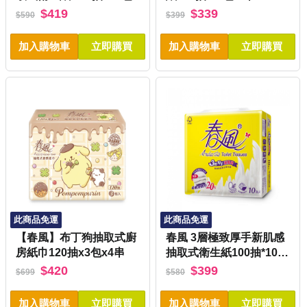
$419
$339
$590
$399
加入購物車
立即購買
加入購物車
立即購買
此商品免運
此商品免運
【春風】布丁狗抽取式廚
春風 3層極致厚手新肌感
房紙巾120抽x3包x4串
抽取式衛生紙100抽*10包
*2串
$420
$399
$699
$580
加入購物車
立即購買
加入購物車
立即購買