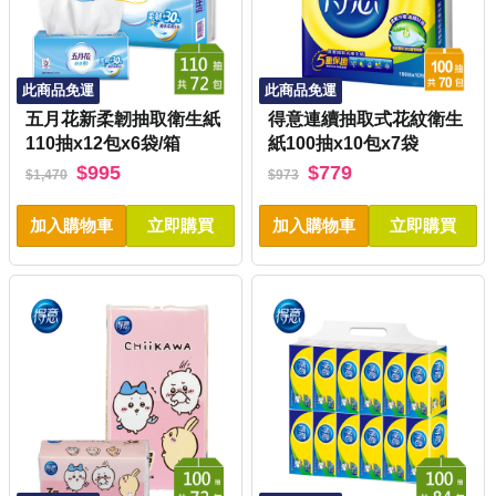
此商品免運
此商品免運
五月花新柔韌抽取衛生紙
得意連續抽取式花紋衛生
110抽x12包x6袋/箱
紙100抽x10包x7袋
$995
$779
$1,470
$973
加入購物車
立即購買
加入購物車
立即購買