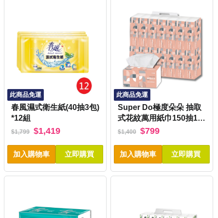
此商品免運
此商品免運
春風濕式衛生紙(40抽3包)
Super Do極度朵朵 抽取
*12組
式花紋萬用紙巾150抽14
包6串/箱
$1,419
$799
$1,799
$1,400
加入購物車
立即購買
加入購物車
立即購買