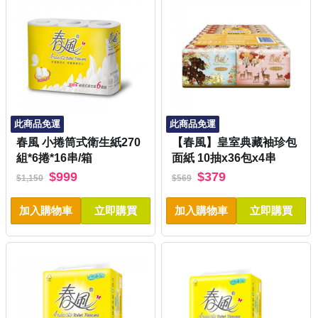
此商品免運
此商品免運
春風 小捲筒式衛生紙270
【春風】皇室典藏袖珍包
組*6捲*16串/箱
面紙 10抽x36包x4串
$999
$379
$1,150
$569
加入購物車
立即購買
加入購物車
立即購買