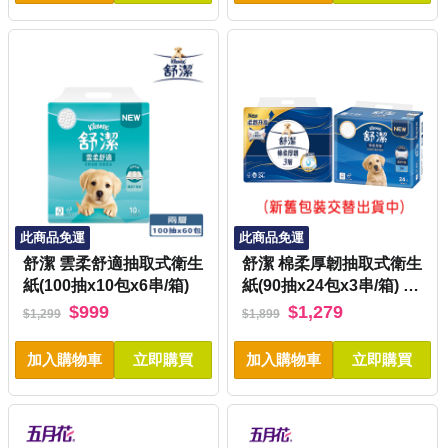
此商品免運
此商品免運
舒潔 雲柔舒適抽取式衛生
舒潔 棉柔厚韌抽取式衛生
紙(100抽x10包x6串/箱)
紙(90抽x24包x3串/箱) 新
舊包裝交替出貨
$999
$1,279
$1,299
$1,899
加入購物車
立即購買
加入購物車
立即購買