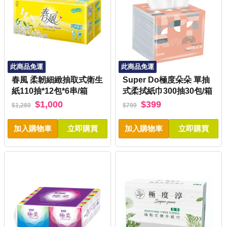
此商品免運
此商品免運
春風 柔韌細緻抽取式衛生
Super Do極度朵朵 單抽
紙110抽*12包*6串/箱
式柔拭紙巾300抽30包/箱
$1,000
$399
$1,280
$799
加入購物車
立即購買
加入購物車
立即購買