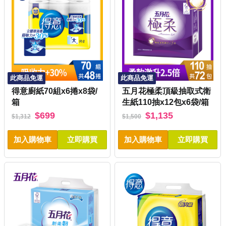
此商品免運
此商品免運
得意廚紙70組x6捲x8袋/
五月花極柔頂級抽取式衛
箱
生紙110抽x12包x6袋/箱
$699
$1,135
$1,312
$1,500
加入購物車
立即購買
加入購物車
立即購買