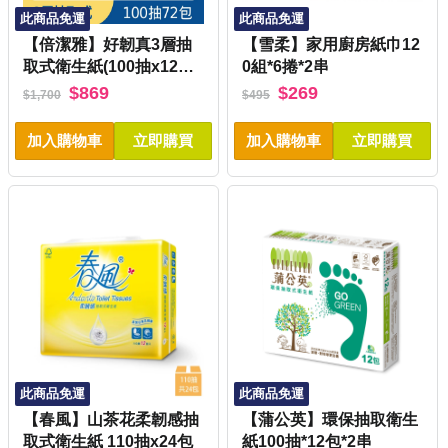
此商品免運
此商品免運
【倍潔雅】好韌真3層抽
【雪柔】家用廚房紙巾12
取式衛生紙(100抽x12包x
0組*6捲*2串
6袋)
$869
$269
$1,700
$495
加入購物車
立即購買
加入購物車
立即購買
此商品免運
此商品免運
【春風】山茶花柔韌感抽
【蒲公英】環保抽取衛生
取式衛生紙 110抽x24包
紙100抽*12包*2串