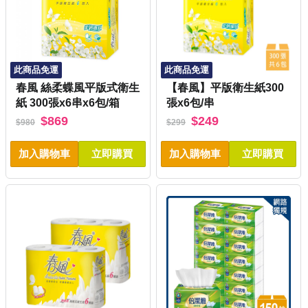
此商品免運
此商品免運
春風 絲柔蝶風平版式衛生
【春風】平版衛生紙300
紙 300張x6串x6包/箱
張x6包/串
$869
$249
$980
$299
加入購物車
立即購買
加入購物車
立即購買