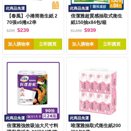
此商品免運
此商品免運
【春風】小捲筒衛生紙 2
倍潔雅超質感抽取式衛生
70張x6捲x2串
紙150抽x84包/箱
$239
$939
$299
$1,500
加入購物車
立即購買
加入購物車
立即購買
此商品免運
此商品免運
倍潔雅強效吸油大尺寸料
唯潔雅抽取式衛生紙200