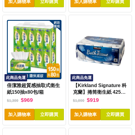
加入購物車
立即購買
加入購物車
立即購買
此商品免運
此商品免運
倍潔雅超質感抽取式衛生
【Kirkland Signature 科
紙150抽x80包/箱
克蘭】捲筒衛生紙 425張
x30捲
$969
$919
$1,300
$1,000
加入購物車
立即購買
加入購物車
立即購買