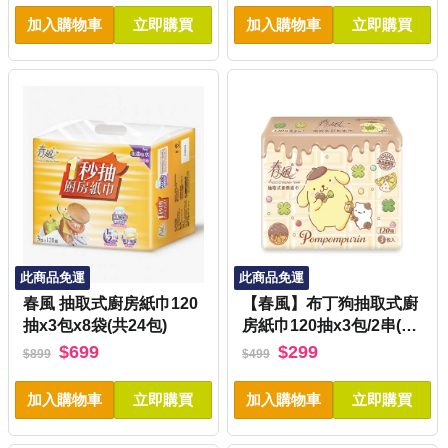
加入購物車
立即購買
加入購物車
立即購買
此商品免運
此商品免運
春風 抽取式廚房紙巾120
【春風】布丁狗抽取式廚
抽x3包x8袋(共24包)
房紙巾120抽x3包/2串(送
好禮_贈品隨機出貨)
$699
$299
$899
$499
加入購物車
立即購買
加入購物車
立即購買