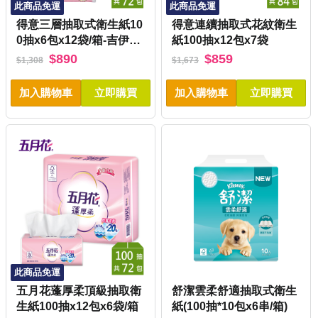
此商品免運
此商品免運
得意三層抽取式衛生紙10
得意連續抽取式花紋衛生
0抽x6包x12袋/箱-吉伊卡
紙100抽x12包x7袋
哇版
$890
$859
$1,308
$1,673
加入購物車
立即購買
加入購物車
立即購買
此商品免運
五月花蓬厚柔頂級抽取衛
舒潔雲柔舒適抽取式衛生
生紙100抽x12包x6袋/箱
紙(100抽*10包x6串/箱)