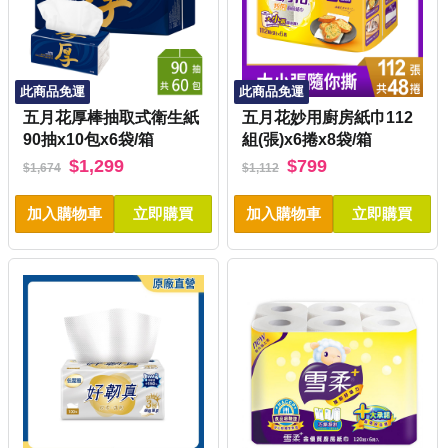
此商品免運
此商品免運
五月花厚棒抽取式衛生紙
五月花妙用廚房紙巾112
90抽x10包x6袋/箱
組(張)x6捲x8袋/箱
$1,299
$799
$1,674
$1,112
加入購物車
立即購買
加入購物車
立即購買