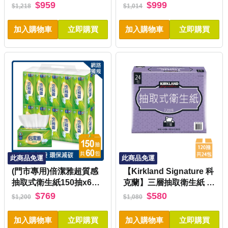
$959
$999
$1,218
$1,014
加入購物車
立即購買
加入購物車
立即購買
此商品免運
此商品免運
(門市專用)倍潔雅超質感
【Kirkland Signature 科
抽取式衛生紙150抽x60
克蘭】三層抽取衛生紙 1
包/箱
20張x24包x1串
$769
$580
$1,200
$1,080
加入購物車
立即購買
加入購物車
立即購買