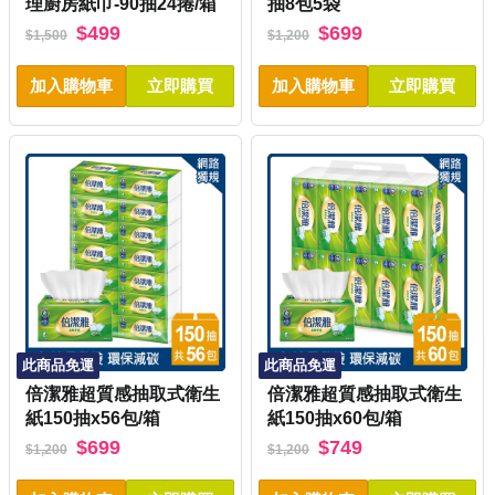
理廚房紙巾-90抽24捲/箱
抽8包5袋
$499
$699
$1,500
$1,200
加入購物車
立即購買
加入購物車
立即購買
此商品免運
此商品免運
倍潔雅超質感抽取式衛生
倍潔雅超質感抽取式衛生
紙150抽x56包/箱
紙150抽x60包/箱
$699
$749
$1,200
$1,200